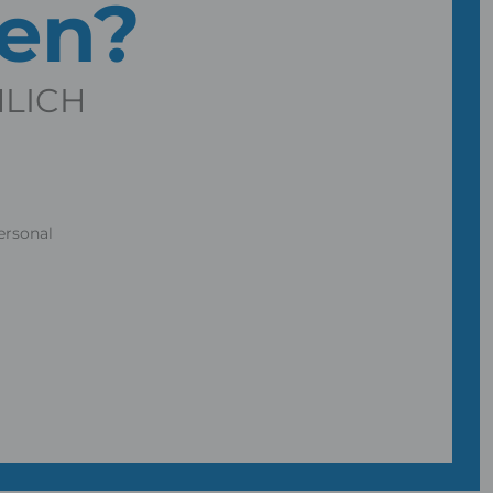
gen?
NLICH
ersonal