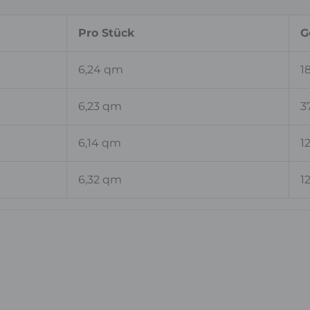
Pro Stück
G
6,24 qm
1
6,23 qm
3
6,14 qm
1
6,32 qm
1