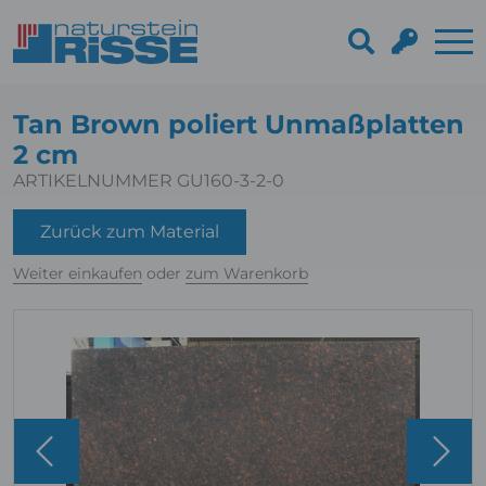
Tan Brown poliert Unmaßplatten
2 cm
ARTIKELNUMMER GU160-3-2-0
Zurück zum Material
Weiter einkaufen
oder
zum Warenkorb