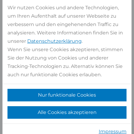
Wir nutzen Cookies und andere Technologien,
Artikel auswählen
um Ihren Aufenthalt auf unserer Webseite zu
verbessern und den eingehenenden Traffic zu
Auf Lager
4 Stk
analysieren. Weitere Informationen finden Sie in
ca. Maße
335x193 cm
unserer
Datenschutzerklärung
.
Pro Stück
6,47 qm
Wenn Sie unsere Cookies akzeptieren, stimmen
Gesamt
25,86 qm
Sie der Nutzung von Cookies und anderer
Tracking-Technologien zu. Alternativ können Sie
Artikel auswählen
auch nur funktionale Cookies erlauben.
Auf Lager
9 Stk
ca. Maße
336x195 cm
Nur funktionale Cookies
Pro Stück
6,55 qm
Alle Cookies akzeptieren
Gesamt
58,97 qm
Artikel auswählen
Impressum