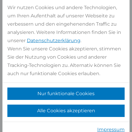
Wir nutzen Cookies und andere Technologien,
Artikel auswählen
um Ihren Aufenthalt auf unserer Webseite zu
verbessern und den eingehenenden Traffic zu
Auf Lager
4 Stk
analysieren. Weitere Informationen finden Sie in
ca. Maße
335x193 cm
unserer
Datenschutzerklärung
.
Pro Stück
6,47 qm
Wenn Sie unsere Cookies akzeptieren, stimmen
Gesamt
25,86 qm
Sie der Nutzung von Cookies und anderer
Tracking-Technologien zu. Alternativ können Sie
Artikel auswählen
auch nur funktionale Cookies erlauben.
Auf Lager
9 Stk
ca. Maße
336x195 cm
Nur funktionale Cookies
Pro Stück
6,55 qm
Alle Cookies akzeptieren
Gesamt
58,97 qm
Artikel auswählen
Impressum