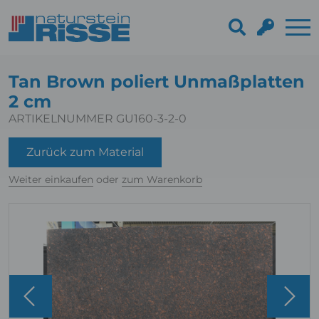
Tan Brown poliert Unmaßplatten
2 cm
ARTIKELNUMMER GU160-3-2-0
Zurück zum Material
Weiter einkaufen
oder
zum Warenkorb