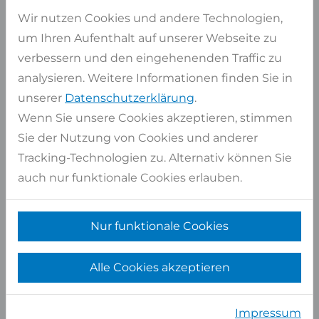
Wir nutzen Cookies und andere Technologien,
Artikel auswählen
um Ihren Aufenthalt auf unserer Webseite zu
verbessern und den eingehenenden Traffic zu
Auf Lager
4 Stk
analysieren. Weitere Informationen finden Sie in
ca. Maße
335x193 cm
unserer
Datenschutzerklärung
.
Pro Stück
6,47 qm
Wenn Sie unsere Cookies akzeptieren, stimmen
Gesamt
25,86 qm
Sie der Nutzung von Cookies und anderer
Tracking-Technologien zu. Alternativ können Sie
Artikel auswählen
auch nur funktionale Cookies erlauben.
Auf Lager
9 Stk
ca. Maße
336x195 cm
Nur funktionale Cookies
Pro Stück
6,55 qm
Alle Cookies akzeptieren
Gesamt
58,97 qm
Artikel auswählen
Impressum