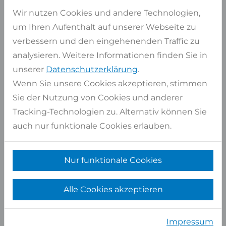
Wir nutzen Cookies und andere Technologien,
Artikel auswählen
um Ihren Aufenthalt auf unserer Webseite zu
verbessern und den eingehenenden Traffic zu
Auf Lager
4 Stk
analysieren. Weitere Informationen finden Sie in
ca. Maße
335x193 cm
unserer
Datenschutzerklärung
.
Pro Stück
6,47 qm
Wenn Sie unsere Cookies akzeptieren, stimmen
Gesamt
25,86 qm
Sie der Nutzung von Cookies und anderer
Tracking-Technologien zu. Alternativ können Sie
Artikel auswählen
auch nur funktionale Cookies erlauben.
Auf Lager
9 Stk
ca. Maße
336x195 cm
Nur funktionale Cookies
Pro Stück
6,55 qm
Alle Cookies akzeptieren
Gesamt
58,97 qm
Artikel auswählen
Impressum