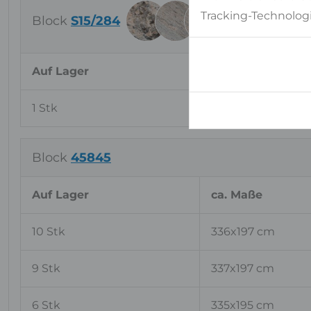
Tracking-Technologi
Block
S15/284
Auf Lager
ca. Maße
1 Stk
333x198 cm
Block
45845
Auf Lager
ca. Maße
10 Stk
336x197 cm
9 Stk
337x197 cm
6 Stk
335x195 cm