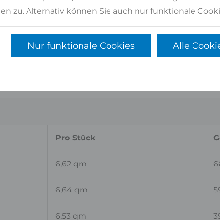
en zu. Alternativ können Sie auch nur funktionale Cooki
Nur funktionale Cookies
Alle Cooki
Pro Stück
G
6,59 qm
6
Pro Stück
G
6,62 qm
6
6,64 qm
5
6,53 qm
3