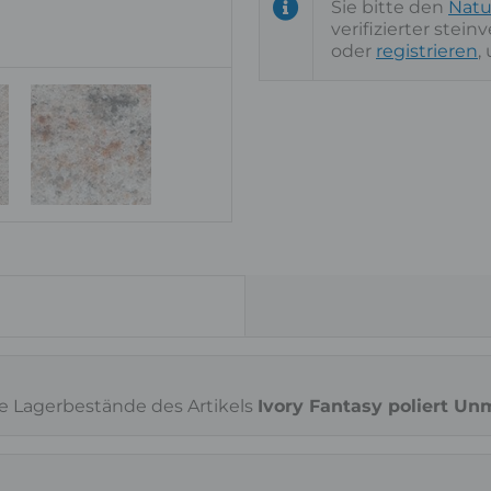
Sie bitte den
Natu
verifizierter stei
Oberfläche
poliert
oder
registrieren
,
ie Lagerbestände des Artikels
Ivory Fantasy poliert Un