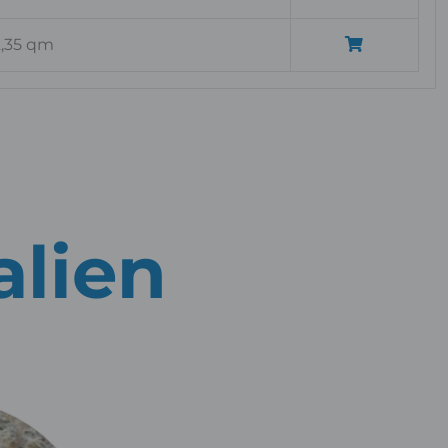
2,35 qm
alien