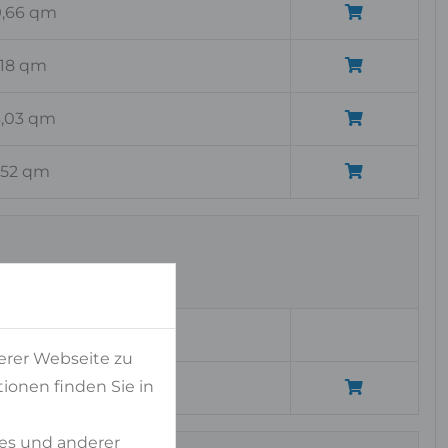
9,66 qm
,18 qm
3,03 qm
,52 qm
esamt
erer Webseite zu
ionen finden Sie in
,49 qm
es und anderer