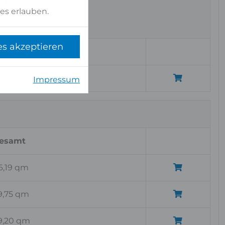
es erlauben.
es akzeptieren
esamt
,59 qm
Impressum
esamt
6,19 qm
9,75 qm
9,20 qm