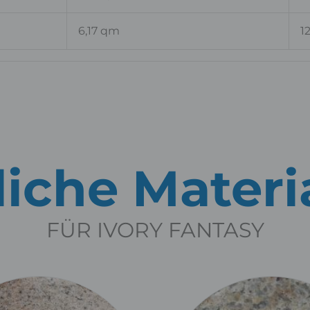
6,17 qm
1
iche Materi
FÜR IVORY FANTASY