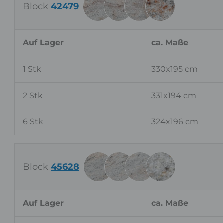
Block
42479
Auf Lager
ca. Maße
1 Stk
330x195 cm
2 Stk
331x194 cm
6 Stk
324x196 cm
Block
45628
Auf Lager
ca. Maße