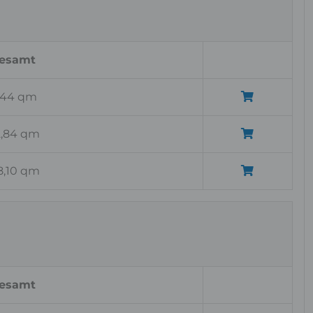
esamt
,44 qm
2,84 qm
8,10 qm
esamt