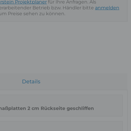
rstein Projektplaner
für Ihre Anfragen. Als
nverarbeitender Betrieb bzw. Händler bitte
anmelden
Ob
 um Preise sehen zu können.
Details
maßplatten 2 cm Rückseite geschliffen