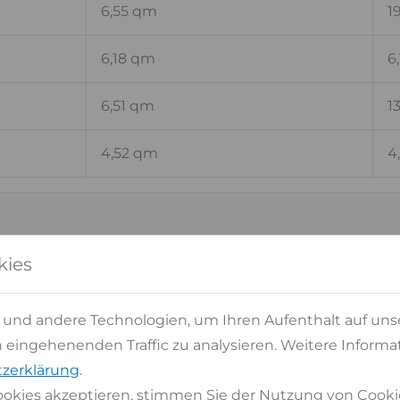
6,55 qm
1
6,18 qm
6
6,51 qm
1
4,52 qm
4
kies
Pro Stück
G
 und andere Technologien, um Ihren Aufenthalt auf uns
eingehenenden Traffic zu analysieren. Weitere Informat
6,49 qm
6
zerklärung
.
okies akzeptieren, stimmen Sie der Nutzung von Cooki