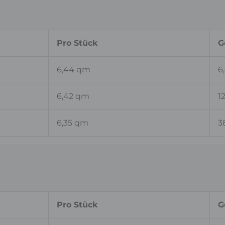
Pro Stück
G
6,44 qm
6
6,42 qm
1
6,35 qm
3
Pro Stück
G