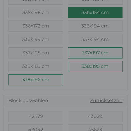
335x198 cm
336x154 cm
336x172 cm
336x194 cm
336x199 cm
337x194 cm
337x195 cm
337x197 cm
338x189 cm
338x195 cm
338x196 cm
Block auswählen
Zurücksetzen
42479
43029
43042
45623