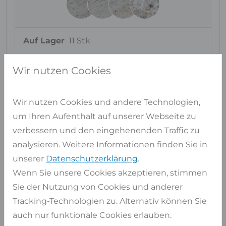
Auf Lager
11 Stk
ca. Maße
337x194 cm
Wir nutzen Cookies
Pro Stück
6,54 qm
Gesamt
71,92 qm
Wir nutzen Cookies und andere Technologien,
Artikel auswählen
um Ihren Aufenthalt auf unserer Webseite zu
verbessern und den eingehenenden Traffic zu
Auf Lager
1 Stk
analysieren. Weitere Informationen finden Sie in
ca. Maße
326x195 cm
unserer
Datenschutzerklärung
.
Wenn Sie unsere Cookies akzeptieren, stimmen
Pro Stück
6,36 qm
Sie der Nutzung von Cookies und anderer
Gesamt
6,36 qm
Tracking-Technologien zu. Alternativ können Sie
Artikel auswählen
auch nur funktionale Cookies erlauben.