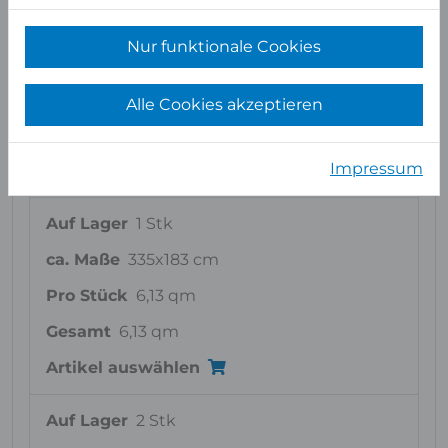
Auf Lager
5 Stk
Nur funktionale Cookies
ca. Maße
337x195 cm
Pro Stück
6,57 qm
Alle Cookies akzeptieren
Gesamt
32,86 qm
Impressum
Artikel auswählen
Auf Lager
1 Stk
ca. Maße
335x183 cm
Pro Stück
6,13 qm
Gesamt
6,13 qm
Artikel auswählen
Auf Lager
2 Stk