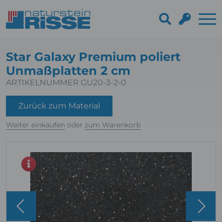
Star Galaxy Premium poliert
Unmaßplatten 2 cm
ARTIKELNUMMER GU20-3-2-0
Zurück zum Material
Weiter einkaufen
oder
zum Warenkorb