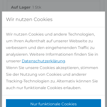
Auf Lager
1 Stk
ca. Maße
323x183 cm
Wir nutzen Cookies
Pro Stück
5,91 qm
Gesamt
5,91 qm
Wir nutzen Cookies und andere Technologien,
um Ihren Aufenthalt auf unserer Webseite zu
Artikel auswählen
verbessern und den eingehenenden Traffic zu
analysieren. Weitere Informationen finden Sie in
Auf Lager
1 Stk
unserer
Datenschutzerklärung
.
ca. Maße
328x192 cm
Wenn Sie unsere Cookies akzeptieren, stimmen
Pro Stück
6,30 qm
Sie der Nutzung von Cookies und anderer
Gesamt
6,30 qm
Tracking-Technologien zu. Alternativ können Sie
auch nur funktionale Cookies erlauben.
Artikel auswählen
Auf Lager
5 Stk
Nur funktionale Cookies