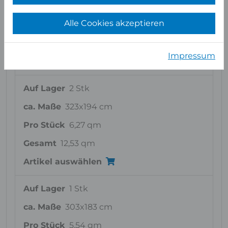
ca. Maße
332x193 cm
Alle Cookies akzeptieren
Pro Stück
6,41 qm
Gesamt
32,04 qm
Impressum
Artikel auswählen
Auf Lager
2 Stk
ca. Maße
323x194 cm
Pro Stück
6,27 qm
Gesamt
12,53 qm
Artikel auswählen
Auf Lager
1 Stk
ca. Maße
303x183 cm
Pro Stück
5,54 qm