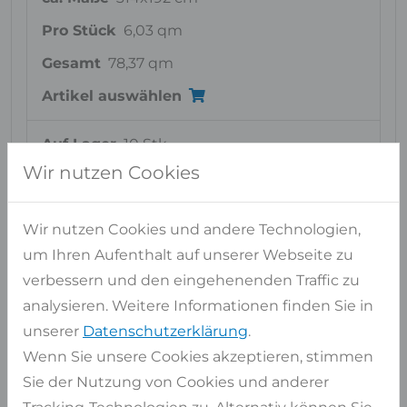
Pro Stück
6,03 qm
Gesamt
78,37 qm
Artikel auswählen
Auf Lager
10 Stk
Wir nutzen Cookies
ca. Maße
314x191 cm
Pro Stück
6,00 qm
Wir nutzen Cookies und andere Technologien,
Gesamt
59,97 qm
um Ihren Aufenthalt auf unserer Webseite zu
Artikel auswählen
verbessern und den eingehenenden Traffic zu
analysieren. Weitere Informationen finden Sie in
unserer
Datenschutzerklärung
.
Wenn Sie unsere Cookies akzeptieren, stimmen
Ähnliche Materialien
Sie der Nutzung von Cookies und anderer
FÜR BLACK PEARL