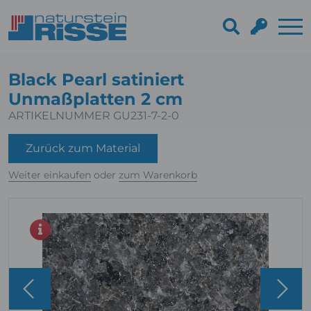
Black Pearl satiniert
Unmaßplatten 2 cm
ARTIKELNUMMER GU231-7-2-0
Zurück zum Material
Weiter einkaufen
oder
zum Warenkorb