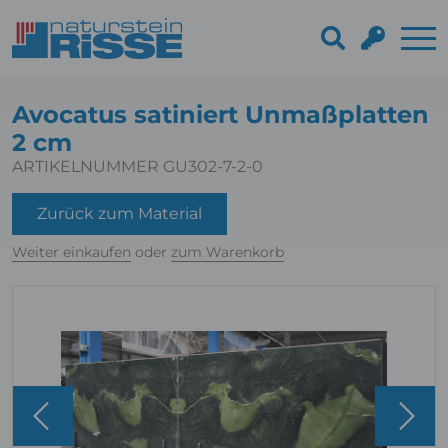
Avocatus satiniert Unmaßplatten
2 cm
ARTIKELNUMMER GU302-7-2-0
Zurück zum Material
Weiter einkaufen
oder
zum Warenkorb