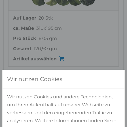
Auf Lager
20 Stk
ca. Maße
310x195 cm
Pro Stück
6,05 qm
Gesamt
120,90 qm
Artikel auswählen
Wir nutzen Cookies
Haben Sie Fragen?
Wir nutzen Cookies und andere Technologien,
WIR BERATEN SIE GERNE PERSÖNLICH
um Ihren Aufenthalt auf unserer Webseite zu
verbessern und den eingehenenden Traffic zu
Kontaktformular
analysieren. Weitere Informationen finden Sie in
oder
02947 9799-0