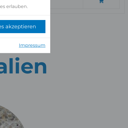
,58 qm
es erlauben.
es akzeptieren
Impressum
alien