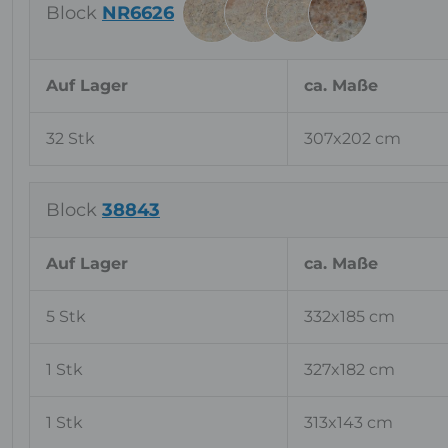
Block
NR6626
Auf Lager
ca. Maße
32 Stk
307x202 cm
Block
38843
Auf Lager
ca. Maße
5 Stk
332x185 cm
1 Stk
327x182 cm
1 Stk
313x143 cm