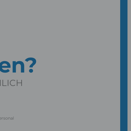
gen?
NLICH
ersonal