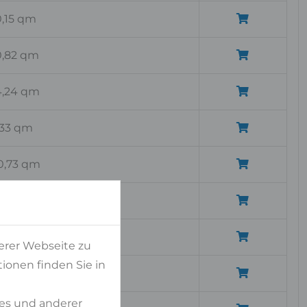
0,15 qm
0,82 qm
4,24 qm
,33 qm
0,73 qm
,96 qm
,64 qm
erer Webseite zu
ionen finden Sie in
,03 qm
es und anderer