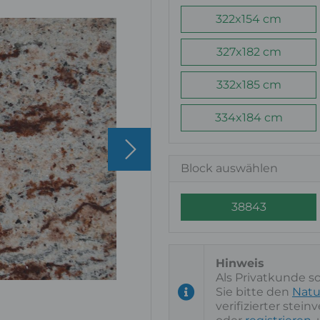
322x154 cm
327x182 cm
332x185 cm
334x184 cm
Block auswählen
38843
Als Privatkunde s
Sie bitte den
Natu
verifizierter stei