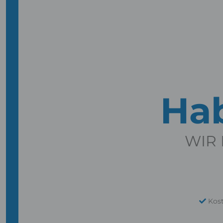
Hab
WIR 
Kos