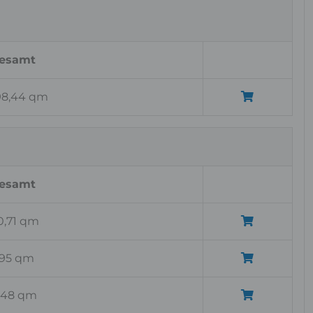
esamt
98,44 qm
esamt
0,71 qm
,95 qm
,48 qm