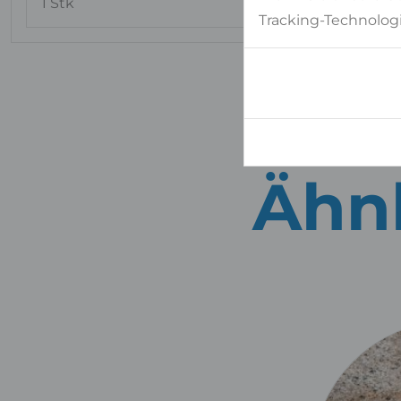
1 Stk
318x144 cm
Tracking-Technologi
Ähnl