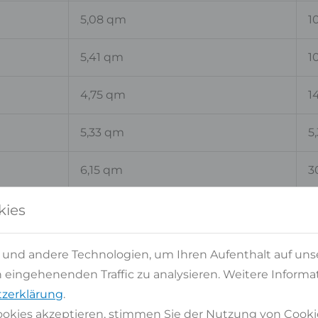
5,08 qm
1
5,41 qm
1
4,75 qm
1
5,33 qm
5
6,15 qm
3
4,96 qm
4
kies
5,64 qm
5
 und andere Technologien, um Ihren Aufenthalt auf uns
eingehenenden Traffic zu analysieren. Weitere Informat
6,03 qm
6
zerklärung
.
okies akzeptieren, stimmen Sie der Nutzung von Cooki