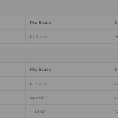
Pro Stück
G
6,20 qm
1
Pro Stück
G
6,14 qm
3
5,95 qm
5
4,48 qm
4