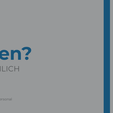
gen?
NLICH
ersonal