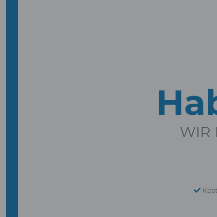
Hab
WIR 
Kos