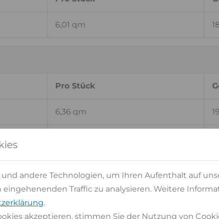
6,01 qm
1
Pro Stück
G
6,36 qm
1
5,91 qm
5
kies
6,37 qm
1
 und andere Technologien, um Ihren Aufenthalt auf uns
eingehenenden Traffic zu analysieren. Weitere Informat
6,19 qm
1
zerklärung
.
5,51 qm
5
okies akzeptieren, stimmen Sie der Nutzung von Cooki