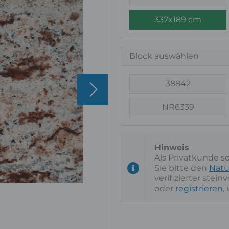
337x189 cm
Block auswählen
38842
NR6339
Als Privatkunde s
Sie bitte den
Natu
verifizierter stei
oder
registrieren
,