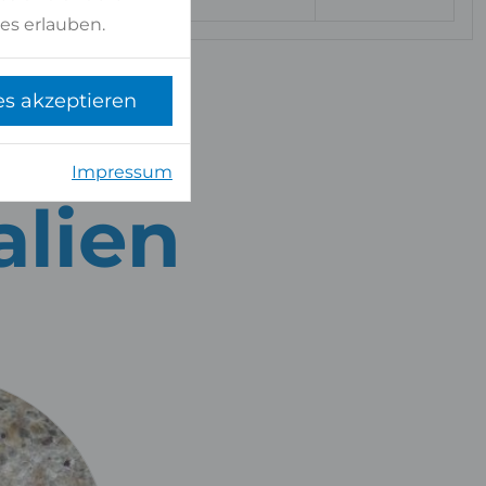
es erlauben.
es akzeptieren
Impressum
alien