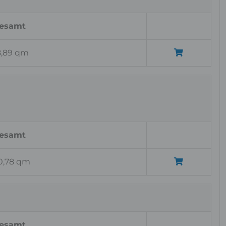
esamt
8,89 qm
esamt
0,78 qm
esamt