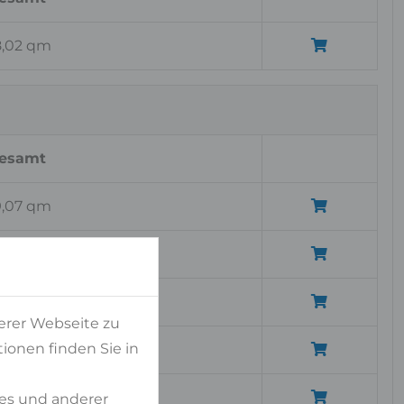
8,02 qm
esamt
9,07 qm
,91 qm
2,74 qm
erer Webseite zu
ionen finden Sie in
8,57 qm
,51 qm
es und anderer