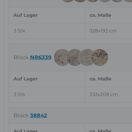
Auf Lager
ca. Maße
3 Stk
328x192 cm
Block
NR6339
Auf Lager
ca. Maße
3 Stk
333x208 cm
Block
38842
Auf Lager
ca. Maße