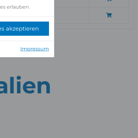
es erlauben.
7,17 qm
es akzeptieren
Impressum
alien