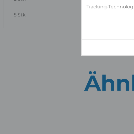
Tracking-Technologi
5 Stk
283x192 cm
Ähnl