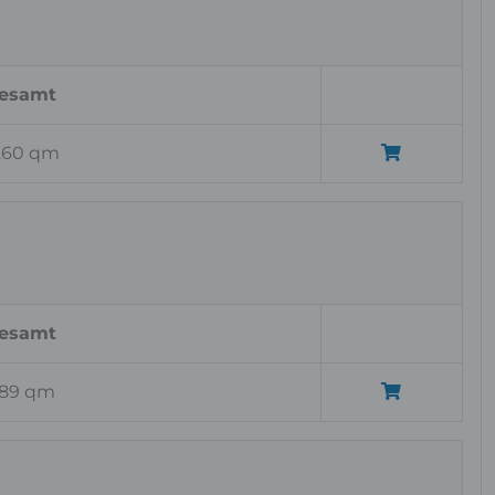
esamt
1,60 qm
esamt
,89 qm