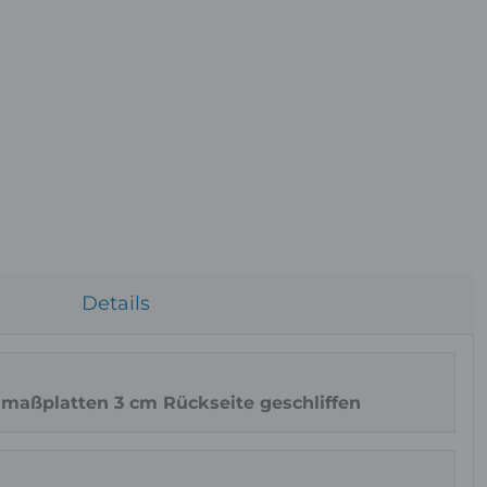
Ob
Details
nmaßplatten 3 cm Rückseite geschliffen