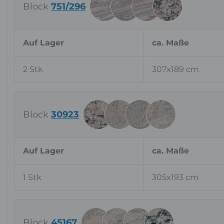
Block
751/296
Auf Lager
ca. Maße
2 Stk
307x189 cm
Block
30923
Auf Lager
ca. Maße
1 Stk
305x193 cm
Block
45167