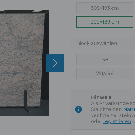
305x193 cm
309x189 cm
Block auswählen
39
751/296
Als Privatkunde s
Sie bitte den
Natu
verifizierter stei
oder
registrieren
,