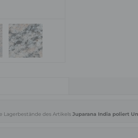
Oberfläche
poliert
ie Lagerbestände des Artikels
Juparana India poliert U