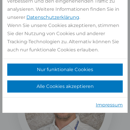
verbessern und den eingehenenden Traffic zu
WIR BERATEN SIE GERNE PERSÖNLICH
analysieren. Weitere Informationen finden Sie in
unserer
Datenschutzerklärung
.
Kontaktformular
Wenn Sie unsere Cookies akzeptieren, stimmen
oder
02947 9799-0
Sie der Nutzung von Cookies und anderer
Tracking-Technologien zu. Alternativ können Sie
Kostenlose Beratung
Langjährige Erfahrung und zertifiziertes
auch nur funktionale Cookies erlauben.
Personal
Nur funktionale Cookies
Alle Cookies akzeptieren
Impressum