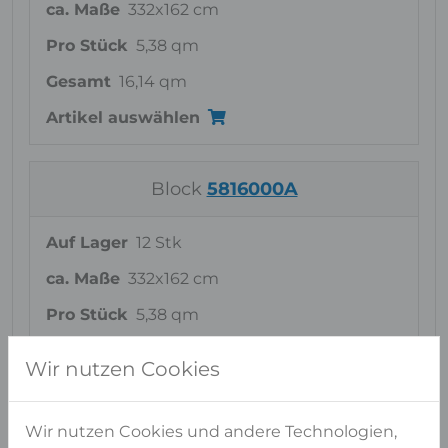
ca. Maße
332x162 cm
Pro Stück
5,38 qm
Gesamt
16,14 qm
Artikel auswählen
Block
5816000A
Auf Lager
12 Stk
ca. Maße
332x162 cm
Pro Stück
5,38 qm
Gesamt
64,54 qm
Wir nutzen Cookies
Artikel auswählen
Wir nutzen Cookies und andere Technologien,