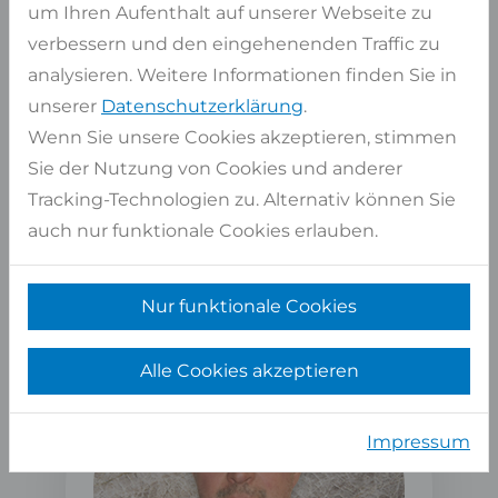
um Ihren Aufenthalt auf unserer Webseite zu
verbessern und den eingehenenden Traffic zu
Haben Sie Fragen?
analysieren. Weitere Informationen finden Sie in
WIR BERATEN SIE GERNE PERSÖNLICH
unserer
Datenschutzerklärung
.
Wenn Sie unsere Cookies akzeptieren, stimmen
Kontaktformular
Sie der Nutzung von Cookies und anderer
oder
02947 9799-0
Tracking-Technologien zu. Alternativ können Sie
auch nur funktionale Cookies erlauben.
Kostenlose Beratung
Langjährige Erfahrung und zertifiziertes
Personal
Nur funktionale Cookies
Alle Cookies akzeptieren
Impressum