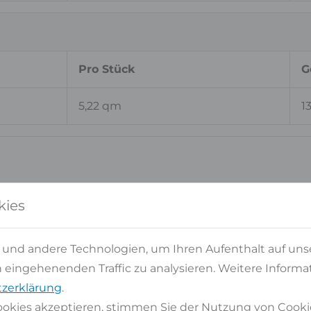
Pro Stück
G
5,22 qm
1
kies
iche Materi
 und andere Technologien, um Ihren Aufenthalt auf uns
eingehenenden Traffic zu analysieren. Weitere Informat
zerklärung
.
AESARSTONE 4600 ORGANIC
okies akzeptieren, stimmen Sie der Nutzung von Cooki