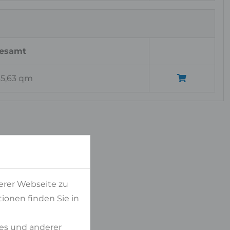
esamt
35,63 qm
alien
erer Webseite zu
ionen finden Sie in
 WHITE
es und anderer