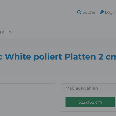
Suche
Logi
poliert
 White poliert Platten 2 c
Maß auswählen
322x162 cm