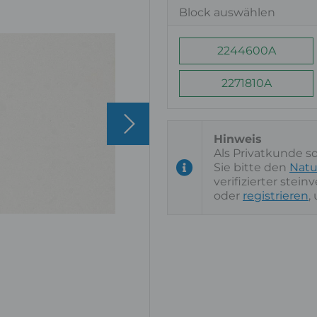
Block auswählen
2244600A
2271810A
Als Privatkunde s
Sie bitte den
Natu
verifizierter stei
oder
registrieren
,