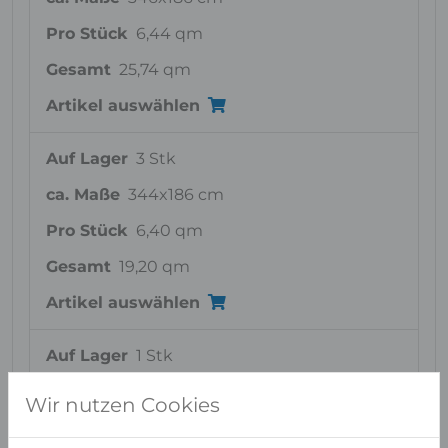
Pro Stück
6,44 qm
Gesamt
25,74 qm
Artikel auswählen
Auf Lager
3 Stk
ca. Maße
344x186 cm
Pro Stück
6,40 qm
Gesamt
19,20 qm
Artikel auswählen
Auf Lager
1 Stk
ca. Maße
346x177 cm
Wir nutzen Cookies
Pro Stück
6,12 qm