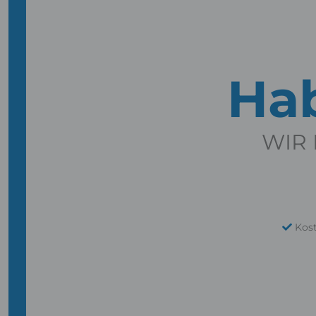
Hab
WIR 
Kos