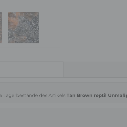
Oberfläche
reptil
ie Lagerbestände des Artikels
Tan Brown reptil Unmaßp