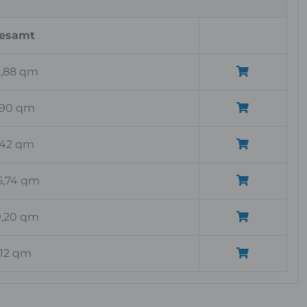
esamt
2,88 qm
,90 qm
,42 qm
5,74 qm
9,20 qm
,12 qm