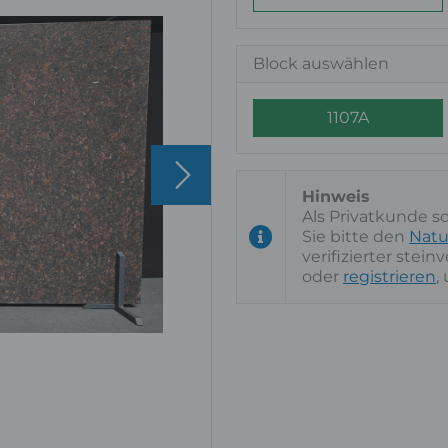
Block auswählen
1107A
Als Privatkunde s
Sie bitte den
Natu
verifizierter stei
oder
registrieren
,