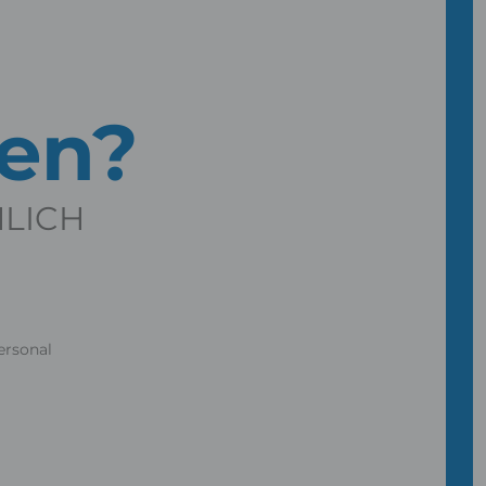
gen?
NLICH
ersonal