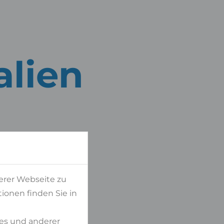
alien
erer Webseite zu
ionen finden Sie in
es und anderer