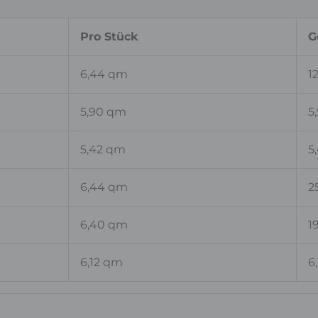
Pro Stück
G
6,44 qm
1
5,90 qm
5
5,42 qm
5
6,44 qm
2
6,40 qm
1
6,12 qm
6