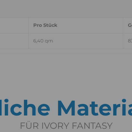
Pro Stück
G
6,40 qm
8
iche Materi
FÜR IVORY FANTASY