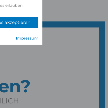
es erlauben.
es akzeptieren
Impressum
gen?
NLICH