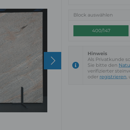
Block auswählen
400/147
Als Privatkunde s
Sie bitte den
Natu
verifizierter stei
oder
registrieren
,