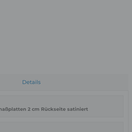
Ob
Details
maßplatten 2 cm Rückseite satiniert