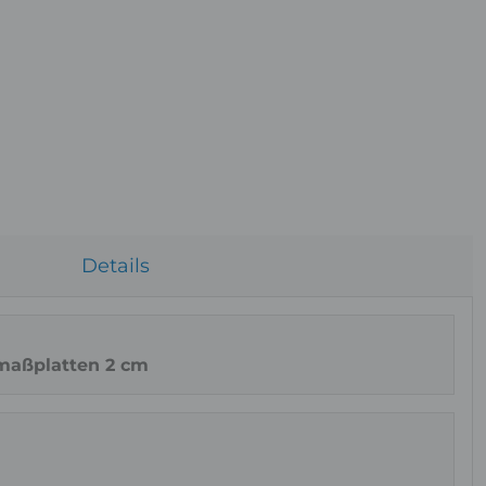
Ob
Details
maßplatten 2 cm