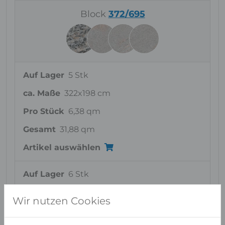
Block
372/695
Auf Lager
5 Stk
ca. Maße
322x198 cm
Pro Stück
6,38 qm
Gesamt
31,88 qm
Artikel auswählen
Auf Lager
6 Stk
ca. Maße
321x198 cm
Wir nutzen Cookies
Pro Stück
6,36 qm