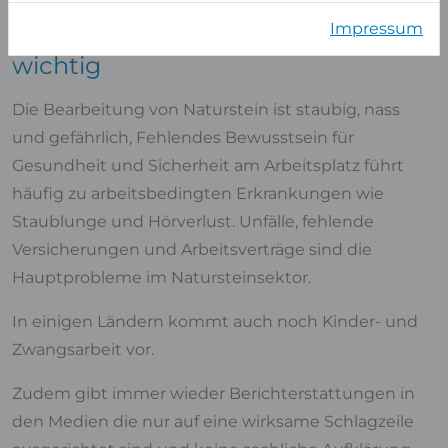
Impressum
Darum ist die Zertifizierung so
wichtig
Die Bearbeitung von Naturstein ist staubig, nass
und gefährlich, Fehlendes Bewusstsein für
Gesundheit und Sicherheit am Arbeitsplatz führt
häufig zu arbeitsbedingten Erkrankungen wie
Staublunge und Hörverlust. Unfälle, fehlende
Versicherungen und Arbeitsverträge sind die
Hauptprobleme im Natursteinsektor.
In einigen Ländern kommt auch noch Kinder- und
Zwangsarbeit vor.
Zudem gibt immer wieder Berichterstattungen in
den Medien die nur auf eine wirksame Schlagzeile