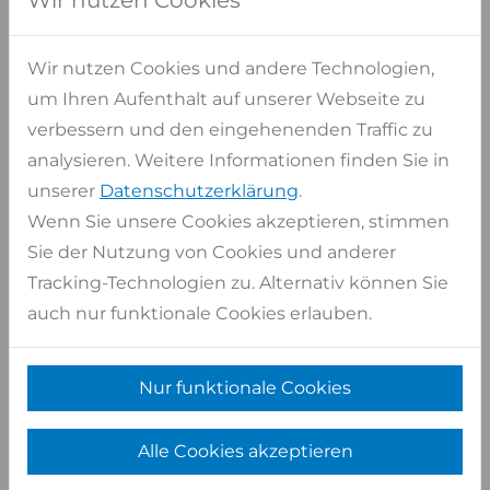
Wir nutzen Cookies
Handeln und aktives Engagement spielt auch
innerhalb unserer globalen Lieferketten eine große
Rolle für uns. Hierfür arbeiten wir im
Wir nutzen Cookies und andere Technologien,
Natursteinbereich seit vielen Jahren mit
WiN=WiN
um Ihren Aufenthalt auf unserer Webseite zu
Fair Stone
zusammen.
verbessern und den eingehenenden Traffic zu
analysieren. Weitere Informationen finden Sie in
unserer
Datenschutzerklärung
.
Wenn Sie unsere Cookies akzeptieren, stimmen
Sie der Nutzung von Cookies und anderer
Tracking-Technologien zu. Alternativ können Sie
auch nur funktionale Cookies erlauben.
Damit können wir Ihnen auch für die breite Anzahl
von Produkten aus Asien garantieren, dass wir nur
Nur funktionale Cookies
Natursteinprodukte in den Markt bringen, für die es
eine Zertifizierung von Fair Stone gibt, oder
Alle Cookies akzeptieren
beauftragt wurde.