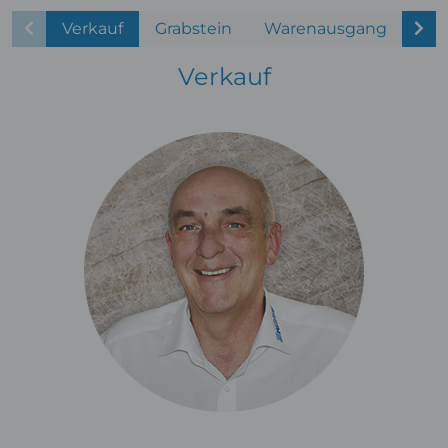
Verkauf
Grabstein
Warenausgang
Sup
Verkauf