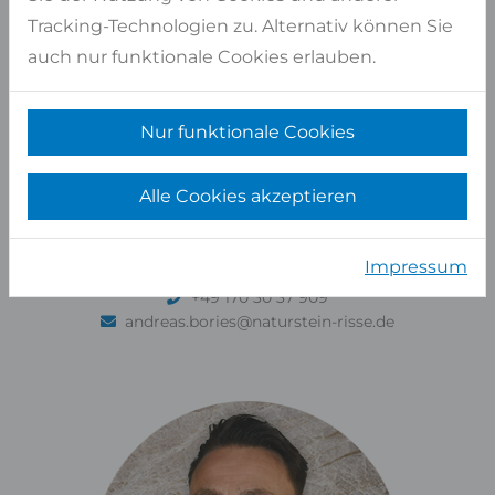
Tracking-Technologien zu. Alternativ können Sie
auch nur funktionale Cookies erlauben.
Nur funktionale Cookies
Alle Cookies akzeptieren
Andreas Bories
VERKAUF AUSSENDIENST
Impressum
+49 170 30 37 909
andreas.bories@naturstein-risse.de