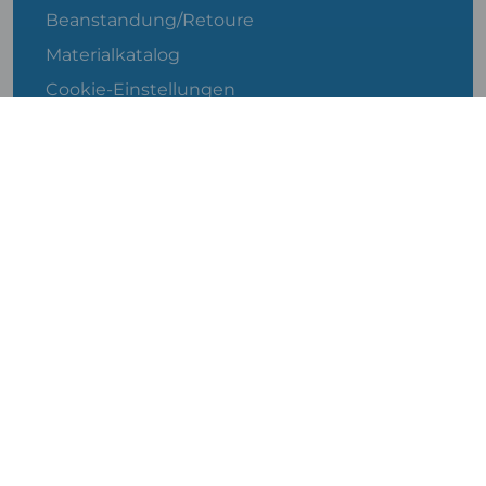
Beanstandung/Retoure
Materialkatalog
Cookie-Einstellungen
Für Architekten
Für Hausbesitzer
Für Händler/Steinmetze
ÖFFNUNGSZEITEN
Montag bis Donnerstag
08:00 Uhr bis 17:30 Uhr
Freitag
08:00 Uhr bis 16:30 Uhr
Samstag
08:30 Uhr bis 12:30 Uhr