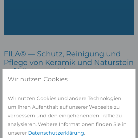
FILA® — Schutz, Reinigung und
Pflege von Keramik und Naturstein
auf höchstem Niveau
Wir nutzen Cookies
FILA® nimmt eine Führungsstellung in der
Behandlung, dem Schutz und der Pflege von
Wir nutzen Cookies und andere Technologien,
Keramik und Naturstein ein. Auf dem Markt ist FILA®
um Ihren Aufenthalt auf unserer Webseite zu
als internationaler technischer Partner tätig, der in
verbessern und den eingehenenden Traffic zu
der Lage ist, die Anforderungen aller Kunden mit
analysieren. Weitere Informationen finden Sie in
einem umfassenden Servicenetz,
unserer
Datenschutzerklärung
.
Schulungsprogrammen, weitgehenden