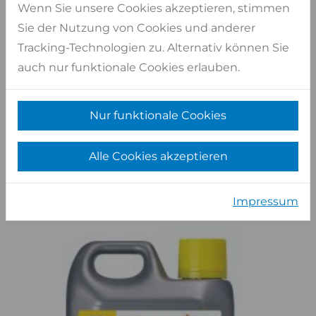
Wenn Sie unsere Cookies akzeptieren, stimmen
Investitionen in Forschung und Entwicklung und
Sie der Nutzung von Cookies und anderer
einem starken Engagement für Innovation und
Tracking-Technologien zu. Alternativ können Sie
nachhaltigen Umweltschutz zu erfüllen. Nutzen Sie
auch nur funktionale Cookies erlauben.
die FILA®-Lösungen für den Schutz, die Reinigung
und die Pflege Ihrer Naturstein- und
Keramikoberflächen. Unser Verkaufs-Team informiert
Nur funktionale Cookies
Sie gern über das Sortiment der FILA®-Lösungen.
Alle Cookies akzeptieren
FILA - Fleckentferner
Impressum