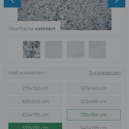
Oberfläche
satiniert
Maß auswählen
Zurücksetzen
275x152 cm
317x140 cm
321x200 cm
323x199 cm
324x195 cm
335x194 cm
337x192 cm
340x199 cm