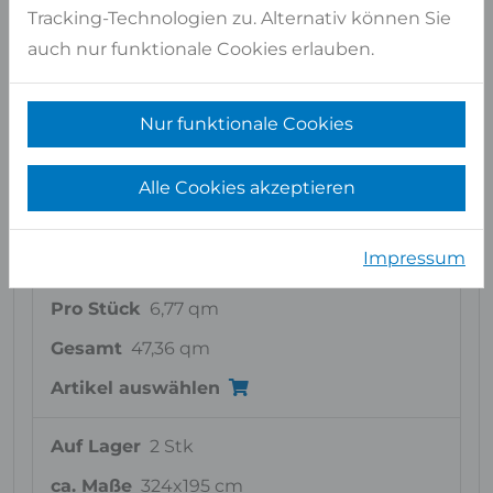
Auf Lager
2 Stk
Tracking-Technologien zu. Alternativ können Sie
auch nur funktionale Cookies erlauben.
ca. Maße
323x199 cm
Pro Stück
6,43 qm
Nur funktionale Cookies
Gesamt
12,86 qm
Artikel auswählen
Alle Cookies akzeptieren
Auf Lager
7 Stk
Impressum
ca. Maße
340x199 cm
Pro Stück
6,77 qm
Gesamt
47,36 qm
Artikel auswählen
Auf Lager
2 Stk
ca. Maße
324x195 cm