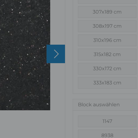
307x189 cm
308x197 cm
310x196 cm
315x182 cm
330x172 cm
333x183 cm
Block auswählen
1147
8938