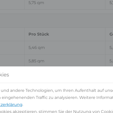
5,75 qm
5
Pro Stück
G
5,46 qm
5
5,85 qm
5
kies
5,80 qm
2
5,68 qm
5
 und andere Technologien, um Ihren Aufenthalt auf uns
eingehenenden Traffic zu analysieren. Weitere Informat
zerklärung
.
okies akzeptieren, stimmen Sie der Nutzung von Cooki