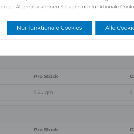
en zu. Alternativ können Sie auch nur funktionale Cooki
Pro Stück
G
5,73 qm
1
Nur funktionale Cookies
Alle Cooki
5,76 qm
5
Pro Stück
G
5,60 qm
5
Pro Stück
G