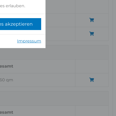
es erlauben.
esamt
7,20 qm
es akzeptieren
,76 qm
Impressum
esamt
,60 qm
esamt