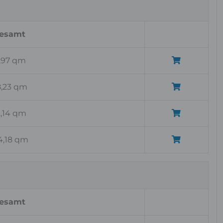
esamt
1,97 qm
8,23 qm
2,14 qm
4,18 qm
esamt