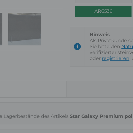
AR6536
Als Privatkunde s
Sie bitte den
Natu
verifizierter stei
oder
registrieren
,
ie Lagerbestände des Artikels
Star Galaxy Premium pol