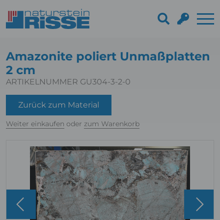
Amazonite poliert Unmaßplatten
2 cm
ARTIKELNUMMER GU304-3-2-0
Zurück zum Material
Weiter einkaufen
oder
zum Warenkorb