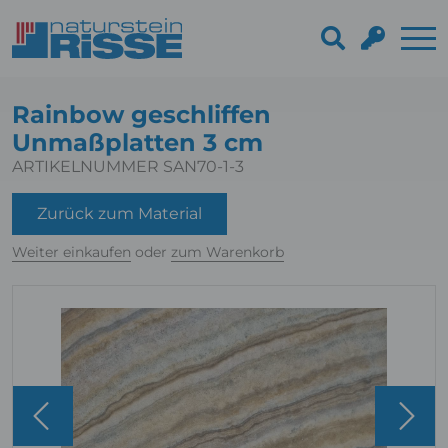
Rainbow geschliffen
Unmaßplatten 3 cm
ARTIKELNUMMER SAN70-1-3
Zurück zum Material
Weiter einkaufen
oder
zum Warenkorb