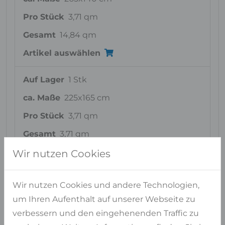
Pro Stück
3,71 qm
Gesamt
14,84 qm
Artikel auswählen
Auf Lager
1 Stk
ca. Maße
225x165 cm
Pro Stück
3,71 qm
Gesamt
3,71 qm
Artikel auswählen
Wir nutzen Cookies
Wir nutzen Cookies und andere Technologien,
um Ihren Aufenthalt auf unserer Webseite zu
Ähnliche Materialien
verbessern und den eingehenenden Traffic zu
FÜR RAINBOW