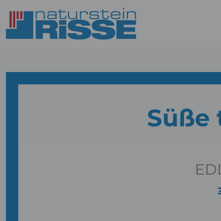
Süße t
ED