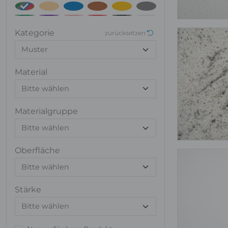
Kategorie
zurücksetzen
Material
Materialgruppe
Oberfläche
Stärke