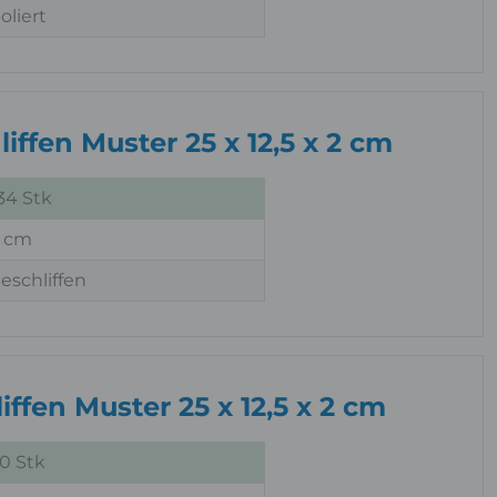
oliert
iffen Muster 25 x 12,5 x 2 cm
34 Stk
 cm
eschliffen
ffen Muster 25 x 12,5 x 2 cm
0 Stk