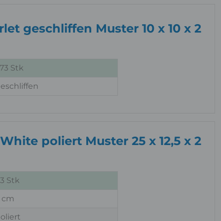
let geschliffen Muster 10 x 10 x 2
73 Stk
eschliffen
White poliert Muster 25 x 12,5 x 2
3 Stk
 cm
oliert