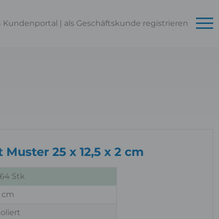
n Kundenportal
|
als Geschäftskunde
registrieren
 Muster 25 x 12,5 x 2 cm
64 Stk
 cm
oliert