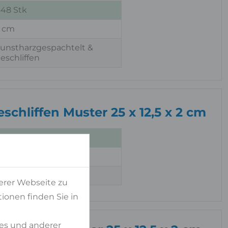
48 Stk
 cm
unstharzgespachtelt &
eschliffen
eschliffen Muster 25 x 12,5 x 2 cm
29 Stk
 cm
eschliffen
erer Webseite zu
ionen finden Sie in
es und anderer