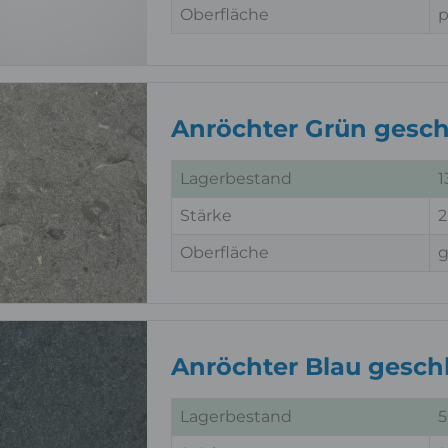
Oberfläche
p
Anröchter Grün geschl
Lagerbestand
1
Stärke
2
Oberfläche
g
Anröchter Blau geschli
Lagerbestand
5