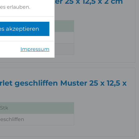
gebürstet Muster 25 x 12,5 x 2 cm
es erlauben.
2 Stk
es akzeptieren
 cm
ebürstet
Impressum
let geschliffen Muster 25 x 12,5 x
 Stk
eschliffen