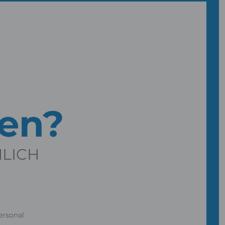
gen?
NLICH
ersonal