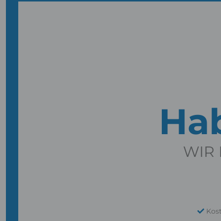
Hab
WIR 
Kos