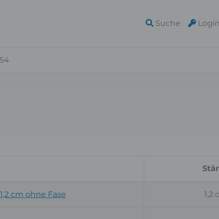
Suche
Logi
854
Stä
 1,2 cm ohne Fase
1,2