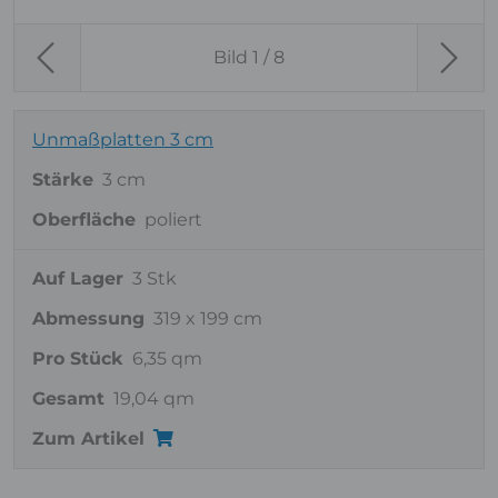
Bild
1
/ 8
Previous
Next
Unmaßplatten 3 cm
Stärke
3 cm
Oberfläche
poliert
Auf Lager
3 Stk
Abmessung
319 x 199 cm
Pro Stück
6,35 qm
Gesamt
19,04 qm
Zum Artikel