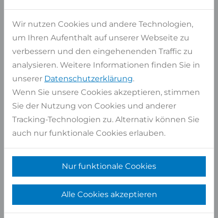
Wir nutzen Cookies und andere Technologien,
SHOP SERVICE
um Ihren Aufenthalt auf unserer Webseite zu
Kontakt
verbessern und den eingehenenden Traffic zu
Händler, Steinmetze und Ausstellungen in
analysieren. Weitere Informationen finden Sie in
Ihrer Nähe
unserer
Datenschutzerklärung
.
Über uns
Wenn Sie unsere Cookies akzeptieren, stimmen
Stellenangebote
Sie der Nutzung von Cookies und anderer
Tracking-Technologien zu. Alternativ können Sie
Beanstandung/Retoure
auch nur funktionale Cookies erlauben.
Materialkatalog
Cookie-Einstellungen
Nur funktionale Cookies
Für Architekten
Für Hausbesitzer
Alle Cookies akzeptieren
Für Händler/Steinmetze