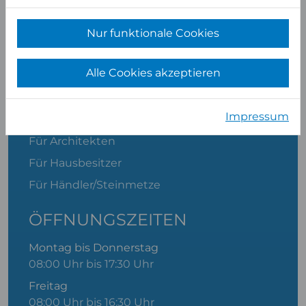
Ihrer Nähe
Über uns
Nur funktionale Cookies
Stellenangebote
Alle Cookies akzeptieren
Beanstandung/Retoure
Materialkatalog
Impressum
Cookie-Einstellungen
Für Architekten
Für Hausbesitzer
Für Händler/Steinmetze
ÖFFNUNGSZEITEN
Montag bis Donnerstag
08:00 Uhr bis 17:30 Uhr
Freitag
08:00 Uhr bis 16:30 Uhr