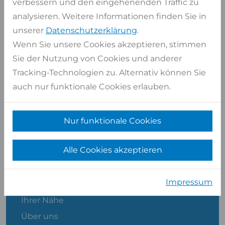
verbessern und den eingehenenden Traffic zu
analysieren. Weitere Informationen finden Sie in
unserer
Datenschutzerklärung
.
Wenn Sie unsere Cookies akzeptieren, stimmen
Sie der Nutzung von Cookies und anderer
Albert Platte
Tracking-Technologien zu. Alternativ können Sie
ABTEILUNGSLEITER VERKAUF
auch nur funktionale Cookies erlauben.
Nur funktionale Cookies
SHOP SERVICE
Alle Cookies akzeptieren
Kontakt
Impressum
Händler, Steinmetze und Ausstellungen in
Ihrer Nähe
Über uns