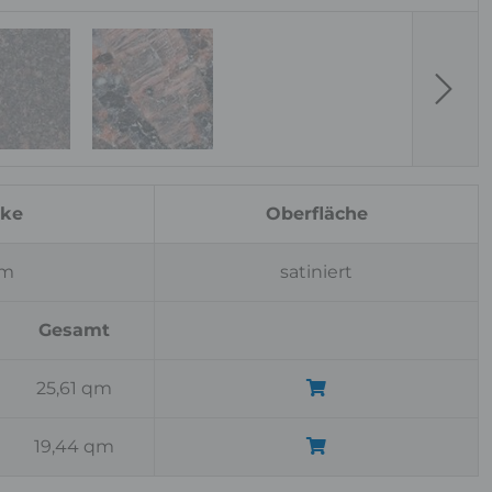
Next
rke
Oberfläche
cm
satiniert
Gesamt
25,61 qm
19,44 qm