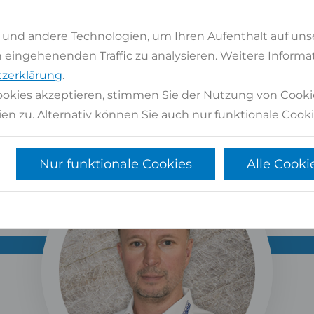
BERATEN SIE GERNE PERSÖ
 und andere Technologien, um Ihren Aufenthalt auf uns
Kontaktformular
oder
02947 9799-0
eingehenenden Traffic zu analysieren. Weitere Informat
zerklärung
.
tenlose Beratung
Langjährige Erfahrung und zertifiziertes P
okies akzeptieren, stimmen Sie der Nutzung von Cooki
en zu. Alternativ können Sie auch nur funktionale Cooki
Nur funktionale Cookies
Alle Cooki