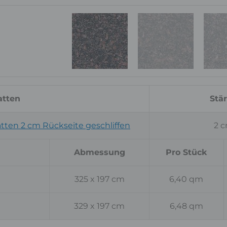
tten
Stä
ten 2 cm Rückseite geschliffen
2 
Abmessung
Pro Stück
325 x 197 cm
6,40 qm
329 x 197 cm
6,48 qm