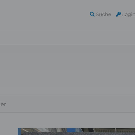
Suche
Logi
der