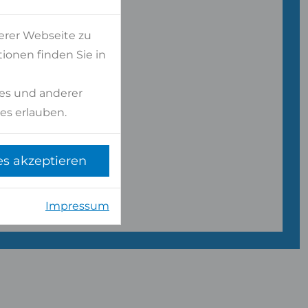
NLICH
erer Webseite zu
ionen finden Sie in
ersonal
es und anderer
es erlauben.
es akzeptieren
Impressum