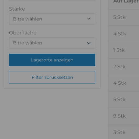
Auf Lager
Stärke
5 Stk
Bitte wählen
Oberfläche
4 Stk
1 Stk
Lagerorte anzeigen
2 Stk
Filter zurücksetzen
4 Stk
5 Stk
9 Stk
3 Stk