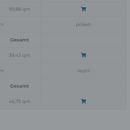
99,88 qm
cm
poliert
Gesamt
39,43 qm
cm
reptil
Gesamt
46,75 qm