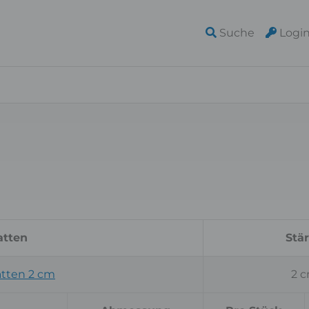
Suche
Logi
tten
Stä
tten 2 cm
2 