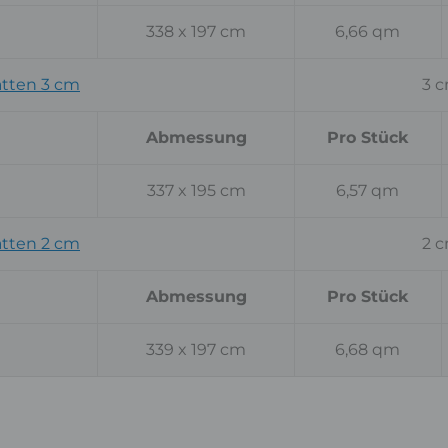
338 x 197 cm
6,66 qm
tten 3 cm
3 
Abmessung
Pro Stück
337 x 195 cm
6,57 qm
tten 2 cm
2 
Abmessung
Pro Stück
339 x 197 cm
6,68 qm