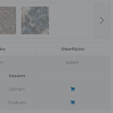
Next
rke
Oberfläche
cm
poliert
Gesamt
5,69 qm
12,48 qm