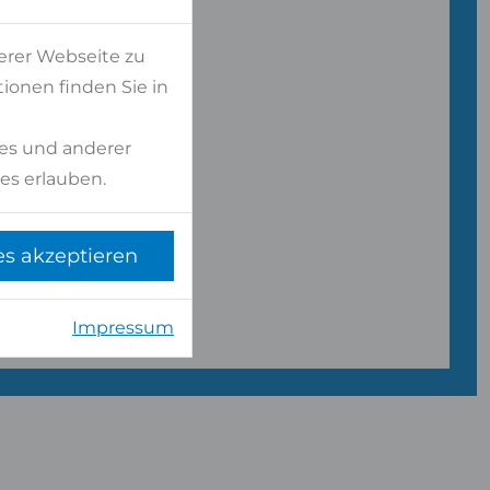
NLICH
erer Webseite zu
ionen finden Sie in
ersonal
es und anderer
es erlauben.
es akzeptieren
Impressum