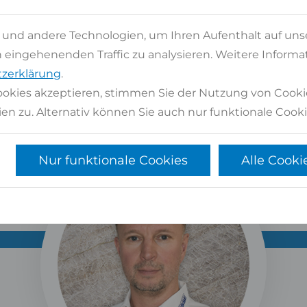
BERATEN SIE GERNE PERSÖ
 und andere Technologien, um Ihren Aufenthalt auf uns
Kontaktformular
oder
02947 9799-0
eingehenenden Traffic zu analysieren. Weitere Informat
zerklärung
.
tenlose Beratung
Langjährige Erfahrung und zertifiziertes P
okies akzeptieren, stimmen Sie der Nutzung von Cooki
en zu. Alternativ können Sie auch nur funktionale Cooki
Nur funktionale Cookies
Alle Cooki