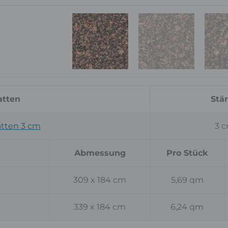
tten
Stä
tten 3 cm
3 
Abmessung
Pro Stück
309 x 184 cm
5,69 qm
339 x 184 cm
6,24 qm