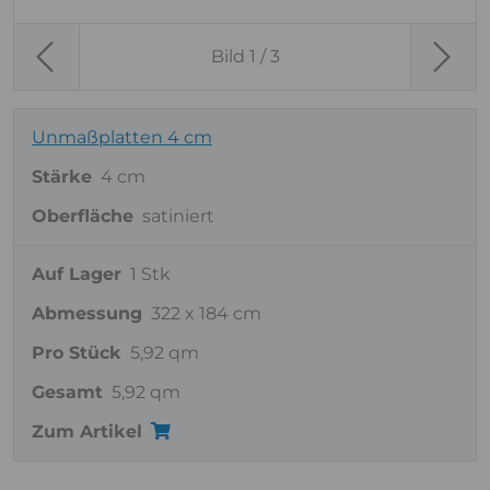
Bild
1
/ 3
Previous
Next
Unmaßplatten 4 cm
Stärke
4 cm
Oberfläche
satiniert
Auf Lager
1 Stk
Abmessung
322 x 184 cm
Pro Stück
5,92 qm
Gesamt
5,92 qm
Zum Artikel