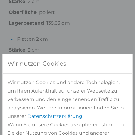
Stärke
2 cm
Oberfläche
poliert
Lagerbestand
135,63 qm
Platten 2 cm
Stärke
2 cm
Oberfläche
poliert
Wir nutzen Cookies
Lagerbestand
16,04 qm
Wir nutzen Cookies und andere Technologien,
um Ihren Aufenthalt auf unserer Webseite zu
Muster 10 x 10 x 2 cm
verbessern und den eingehenenden Traffic zu
Stärke
-
analysieren. Weitere Informationen finden Sie in
Oberfläche
poliert
unserer
Datenschutzerklärung
.
Wenn Sie unsere Cookies akzeptieren, stimmen
Lagerbestand
351 Stk
Sie der Nutzung von Cookies und anderer