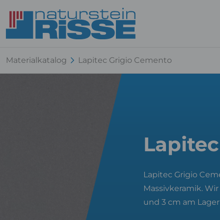
Materialkatalog
Lapitec Grigio Cemento
Lapite
Lapitec Grigio Cem
Massivkeramik. Wir
und 3 cm am Lager 