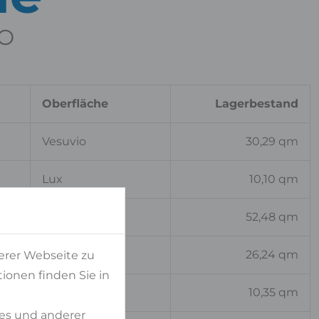
TO
Oberfläche
Lagerbestand
Vesuvio
30,29 qm
Lux
10,10 qm
Lithos
52,48 qm
Lux
26,24 qm
erer Webseite zu
ionen finden Sie in
Satin
10,35 qm
es und anderer