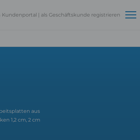
n Kundenportal
|
als Geschäftskunde
registrieren
beitsplatten aus
ken 1,2 cm, 2 cm