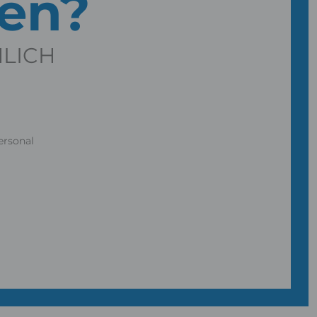
gen?
NLICH
ersonal