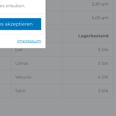
Vesuvio
5,30 qm
es erlauben.
Vesuvio
5,05 qm
es akzeptieren
Oberfläche
Lagerbestand
Impressum
Lux
5 Stk
Lithos
5 Stk
Vesuvio
4 Stk
Satin
3 Stk