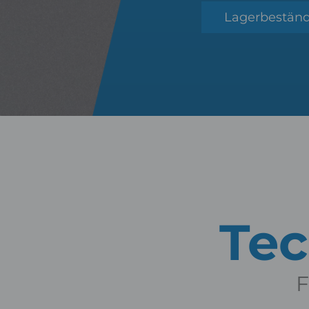
Lagerbestän
Tec
F