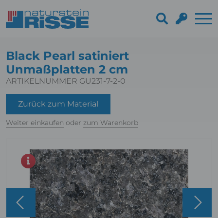
Black Pearl satiniert
Unmaßplatten 2 cm
ARTIKELNUMMER GU231-7-2-0
Zurück zum Material
Weiter einkaufen
oder
zum Warenkorb