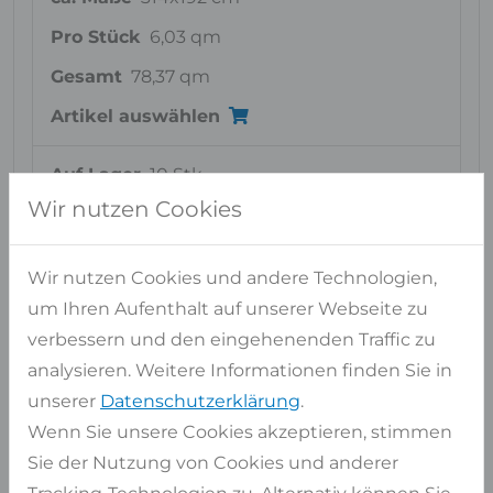
Pro Stück
6,03 qm
Gesamt
78,37 qm
Artikel auswählen
Auf Lager
10 Stk
Wir nutzen Cookies
ca. Maße
314x191 cm
Pro Stück
6,00 qm
Wir nutzen Cookies und andere Technologien,
Gesamt
59,97 qm
um Ihren Aufenthalt auf unserer Webseite zu
Artikel auswählen
verbessern und den eingehenenden Traffic zu
analysieren. Weitere Informationen finden Sie in
unserer
Datenschutzerklärung
.
Wenn Sie unsere Cookies akzeptieren, stimmen
Ähnliche Materialien
Sie der Nutzung von Cookies und anderer
FÜR BLACK PEARL