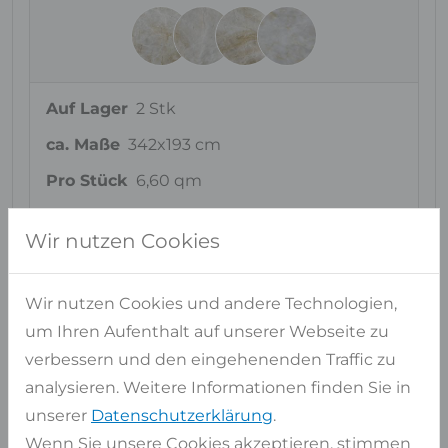
Auf Lager
2 Stk
ca. Maße
342x193 cm
Pro Stück
6,60 qm
Gesamt
13,20 qm
Wir nutzen Cookies
Artikel auswählen
Wir nutzen Cookies und andere Technologien,
Block
NR6345
um Ihren Aufenthalt auf unserer Webseite zu
verbessern und den eingehenenden Traffic zu
analysieren. Weitere Informationen finden Sie in
unserer
Datenschutzerklärung
.
Wenn Sie unsere Cookies akzeptieren, stimmen
Auf Lager
1 Stk