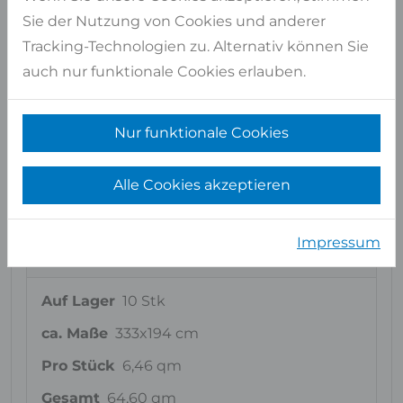
Sie der Nutzung von Cookies und anderer
ca. Maße
332x203 cm
Tracking-Technologien zu. Alternativ können Sie
Pro Stück
6,74 qm
auch nur funktionale Cookies erlauben.
Gesamt
6,74 qm
Artikel auswählen
Nur funktionale Cookies
Alle Cookies akzeptieren
Block
NR6737
Impressum
Auf Lager
10 Stk
ca. Maße
333x194 cm
Pro Stück
6,46 qm
Gesamt
64,60 qm