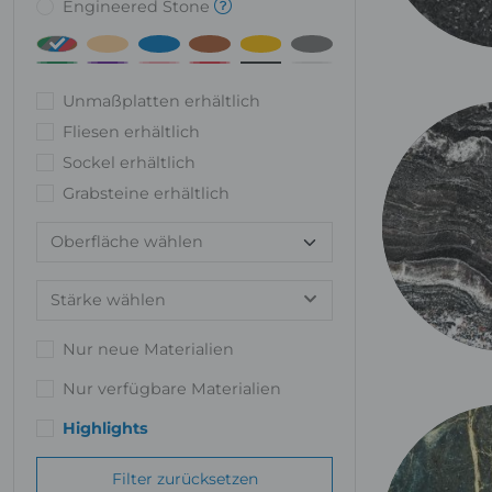
Engineered Stone
Unmaßplatten erhältlich
Fliesen erhältlich
Sockel erhältlich
Grabsteine erhältlich
Stärke wählen
Nur neue Materialien
Nur verfügbare Materialien
Highlights