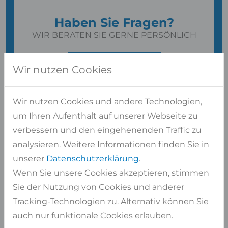
Haben Sie Fragen?
WIR BERATEN SIE GERNE PERSÖNLICH
Kontaktformular
Wir nutzen Cookies
oder
02947 9799-0
Wir nutzen Cookies und andere Technologien,
Kostenlose Beratung
Langjährige Erfahrung und zertifiziertes
um Ihren Aufenthalt auf unserer Webseite zu
Personal
verbessern und den eingehenenden Traffic zu
analysieren. Weitere Informationen finden Sie in
unserer
Datenschutzerklärung
.
Wenn Sie unsere Cookies akzeptieren, stimmen
Sie der Nutzung von Cookies und anderer
Tracking-Technologien zu. Alternativ können Sie
auch nur funktionale Cookies erlauben.