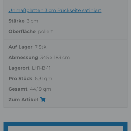
Unmaßplatten 3 cm Rückseite satiniert
Stärke
3 cm
Oberfläche
poliert
Auf Lager
7 Stk
Abmessung
345 x 183 cm
Lagerort
LH1-B-11
Pro Stück
6,31 qm
Gesamt
44,19 qm
Zum Artikel