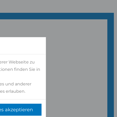
erer Webseite zu
ionen finden Sie in
gen?
es und anderer
es erlauben.
NLICH
es akzeptieren