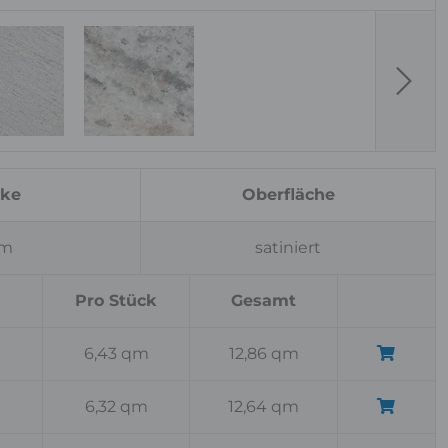
Next
rke
Oberfläche
cm
satiniert
Pro Stück
Gesamt
6,43 qm
12,86 qm
6,32 qm
12,64 qm