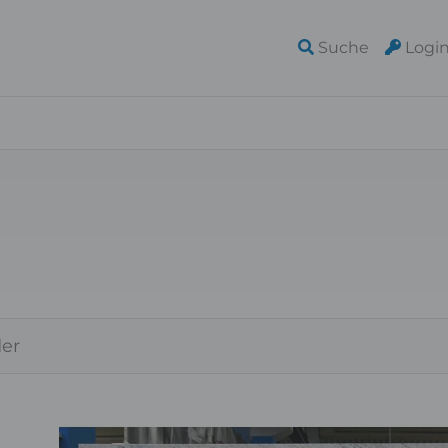
Suche
Logi
der