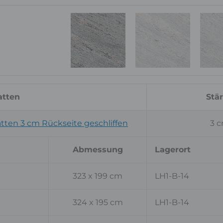
tten
Stä
ten 3 cm Rückseite geschliffen
3 
Abmessung
Lagerort
323 x 199 cm
LH1-B-14
324 x 195 cm
LH1-B-14