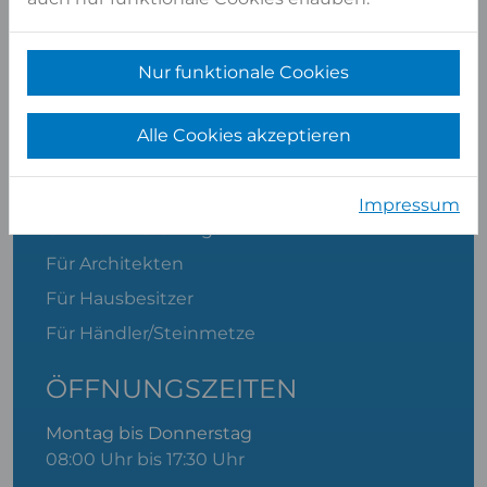
Händler, Steinmetze und Ausstellungen in
Ihrer Nähe
Nur funktionale Cookies
Über uns
Stellenangebote
Alle Cookies akzeptieren
Beanstandung/Retoure
Materialkatalog
Impressum
Cookie-Einstellungen
Für Architekten
Für Hausbesitzer
Für Händler/Steinmetze
ÖFFNUNGSZEITEN
Montag bis Donnerstag
08:00 Uhr bis 17:30 Uhr