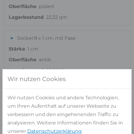
Oberfläche
poliert
Lagerbestand
22,32 qm
Sockel 8 x 1 cm, mit Fase
Stärke
1 cm
Oberfläche
antik
Lagerbestand
85,00 lfm
Wir nutzen Cookies
Ähnliche Materialien
Wir nutzen Cookies und andere Technologien,
FÜR ROSSO ASIAGO
um Ihren Aufenthalt auf unserer Webseite zu
verbessern und den eingehenenden Traffic zu
analysieren. Weitere Informationen finden Sie in
unserer
Datenschutzerklärung
.