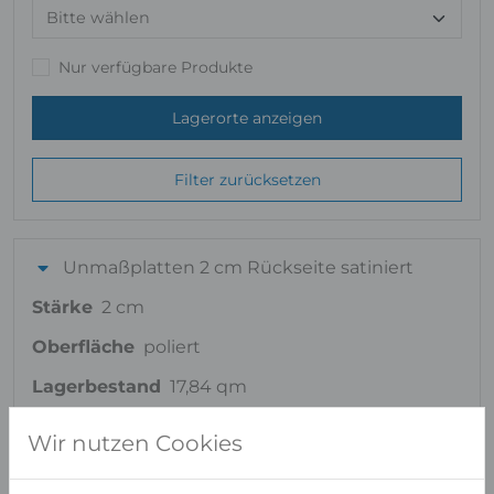
Nur verfügbare Produkte
Lagerorte anzeigen
Filter zurücksetzen
Unmaßplatten 2 cm Rückseite satiniert
Stärke
2 cm
Oberfläche
poliert
Lagerbestand
17,84 qm
Wir nutzen Cookies
Unmaßplatten 3 cm Rückseite satiniert
Stärke
3 cm